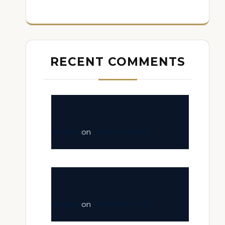
RECENT COMMENTS
fastinfo
on
Tranquil Adobe
fastinfo
on
The White Town