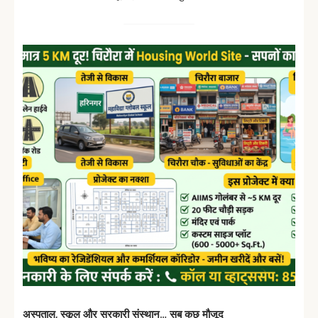
अस्पताल,
स्कूल
और
सरकारी
संस्थान…
सब
कुछ
मौजूद