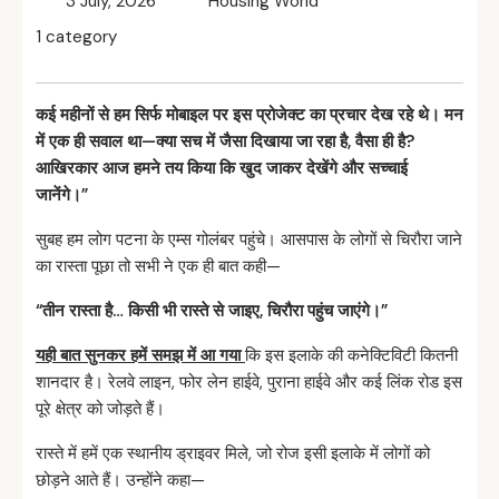
3 July, 2026
Housing World
1 category
कई
महीनों
से
हम
सिर्फ
मोबाइल
पर
इस
प्रोजेक्ट
का
प्रचार
देख
रहे
थे।
मन
में
एक
ही
सवाल
था—
क्या
सच
में
जैसा
दिखाया
जा
रहा
है,
वैसा
ही
है?
आखिरकार
आज
हमने
तय
किया
कि
खुद
जाकर
देखेंगे
और
सच्चाई
जानेंगे।”
सुबह हम लोग पटना के एम्स गोलंबर पहुंचे। आसपास के लोगों से चिरौरा जाने
का रास्ता पूछा तो सभी ने एक ही बात कही—
“
तीन
रास्ता
है…
किसी
भी
रास्ते
से
जाइए,
चिरौरा
पहुंच
जाएंगे।”
यही बात सुनकर हमें समझ में आ गया
कि इस इलाके की कनेक्टिविटी कितनी
शानदार है। रेलवे लाइन, फोर लेन हाईवे, पुराना हाईवे और कई लिंक रोड इस
पूरे क्षेत्र को जोड़ते हैं।
रास्ते में हमें एक स्थानीय ड्राइवर मिले, जो रोज इसी इलाके में लोगों को
छोड़ने आते हैं। उन्होंने कहा—