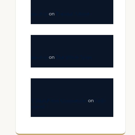
fastinfo
on
Tranquil Adobe
fastinfo
on
The White Town
A WordPress Commenter
on
Hello
world!