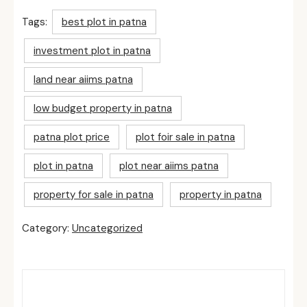
Tags:
best plot in patna
investment plot in patna
land near aiims patna
low budget property in patna
patna plot price
plot foir sale in patna
plot in patna
plot near aiims patna
property for sale in patna
property in patna
Category:
Uncategorized
Related Posts