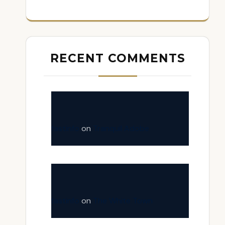
RECENT COMMENTS
fastinfo
on
Tranquil Adobe
fastinfo
on
The White Town