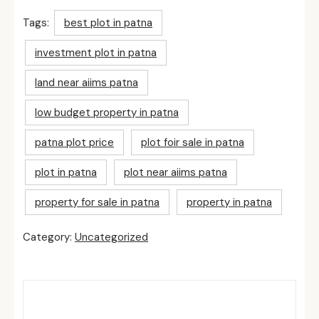
Tags:
best plot in patna
investment plot in patna
land near aiims patna
low budget property in patna
patna plot price
plot foir sale in patna
plot in patna
plot near aiims patna
property for sale in patna
property in patna
Category:
Uncategorized
Related Posts