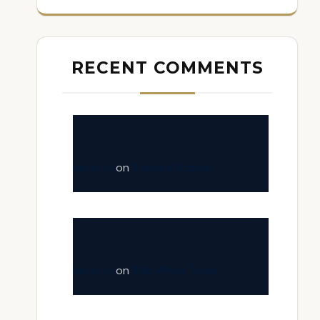
RECENT COMMENTS
fastinfo
on
Tranquil Adobe
fastinfo
on
The White Town